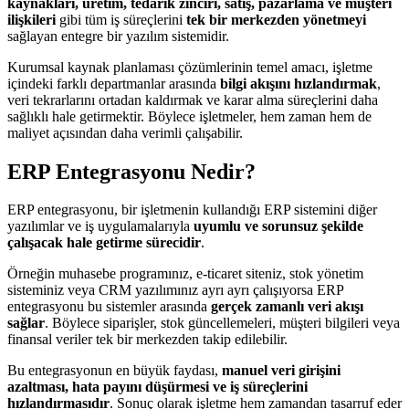
kaynakları, üretim, tedarik zinciri, satış, pazarlama ve müşteri
ilişkileri
gibi tüm iş süreçlerini
tek bir merkezden yönetmeyi
sağlayan entegre bir yazılım sistemidir.
Kurumsal kaynak planlaması çözümlerinin temel amacı, işletme
içindeki farklı departmanlar arasında
bilgi akışını hızlandırmak
,
veri tekrarlarını ortadan kaldırmak ve karar alma süreçlerini daha
sağlıklı hale getirmektir. Böylece işletmeler, hem zaman hem de
maliyet açısından daha verimli çalışabilir.
ERP Entegrasyonu Nedir?
ERP entegrasyonu, bir işletmenin kullandığı ERP sistemini diğer
yazılımlar ve iş uygulamalarıyla
uyumlu ve sorunsuz şekilde
çalışacak hale getirme sürecidir
.
Örneğin muhasebe programınız, e-ticaret siteniz, stok yönetim
sisteminiz veya CRM yazılımınız ayrı ayrı çalışıyorsa ERP
entegrasyonu bu sistemler arasında
gerçek zamanlı veri akışı
sağlar
. Böylece siparişler, stok güncellemeleri, müşteri bilgileri veya
finansal veriler tek bir merkezden takip edilebilir.
Bu entegrasyonun en büyük faydası,
manuel veri girişini
azaltması, hata payını düşürmesi ve iş süreçlerini
hızlandırmasıdır
. Sonuç olarak işletme hem zamandan tasarruf eder