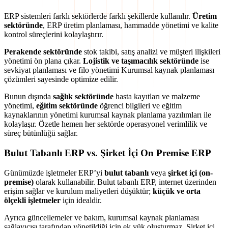
ERP sistemleri farklı sektörlerde farklı şekillerde kullanılır.
Üretim
sektöründe
, ERP üretim planlaması, hammadde yönetimi ve kalite
kontrol süreçlerini kolaylaştırır.
Perakende sektöründe
stok takibi, satış analizi ve müşteri ilişkileri
yönetimi ön plana çıkar.
Lojistik ve taşımacılık sektöründe
ise
sevkiyat planlaması ve filo yönetimi Kurumsal kaynak planlaması
çözümleri sayesinde optimize edilir.
Bunun dışında
sağlık sektöründe
hasta kayıtları ve malzeme
yönetimi,
eğitim sektöründe
öğrenci bilgileri ve eğitim
kaynaklarının yönetimi kurumsal kaynak planlama yazılımları ile
kolaylaşır. Özetle hemen her sektörde operasyonel verimlilik ve
süreç bütünlüğü sağlar.
Bulut Tabanlı ERP vs. Şirket İçi On Premise ERP
Günümüzde işletmeler ERP’yi
bulut tabanlı
veya
şirket içi (on-
premise)
olarak kullanabilir. Bulut tabanlı ERP, internet üzerinden
erişim sağlar ve kurulum maliyetleri düşüktür;
küçük ve orta
ölçekli işletmeler
için idealdir.
Ayrıca güncellemeler ve bakım, kurumsal kaynak planlaması
sağlayıcısı tarafından yönetildiği için ek yük oluşturmaz. Şirket içi