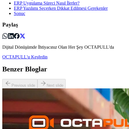
ERP Uygulama Süreci Nasıl İlerler?
ERP Yazılımı Seçerken Dikkat Edilmesi Gerekenler
Sonuç
Paylaş
Dijital Dönüşümde İhtiyacınız Olan Her Şey OCTAPULL'da
OCTAPULL'u Keşfedin
Benzer Bloglar
Previous slide
Next slide