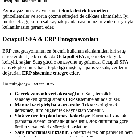
hesaplanması önemlidir.
Ayrıca yazılım sağlayıcısının
teknik destek hizmetleri
,
güncellemeler ve sorun çözme süreçleri de dikkate alınmalıdır. İyi
bir destek ağı, kurumsal kaynak planlamasının uzun vadeli başarıyla
kullanılmasını garanti eder.
Octapull SFA & ERP Entegrasyonları
ERP entegrasyonunun en önemli kullanım alanlarından biri satış
süreçleridir. İşte bu noktada
Octapull SFA
, işletmelere büyük
kolaylık sağlar. Satış gücü otomasyonu uygulaması Octapull SFA,
satış ekiplerinin sahada topladığı müşteri, sipariş ve satış verilerini
doğrudan
ERP sistemine entegre eder
.
Bu entegrasyon sayesinde:
Gerçek zamanlı veri akışı
sağlanır. Satış temsilcisi
sahadayken girdiği sipariş ERP sistemine anında düşer.
Manuel veri giriş hataları azalır.
Tekrar veri girmek
gerekmez, tüm bilgiler tek kaynaktan yönetilir.
Stok ve üretim planlaması kolaylaşır.
Kurumsal kaynak
planlama sistemi otomatik güncellenir, stok durumuna göre
üretim veya tedarik süreçleri başlatılır.
Satış raporlaması hızlanır.
Yöneticiler tek bir panelden hem