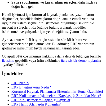
Satış raporlaması ve karar alma süreçleri
daha hızlı ve
doğru hale gelir.
Kendi işletmesi için kurumsal kaynak planlaması yazılımlarını
düşünenler, öncelikle ihtiyaçlarını doğru analiz etmeli ve buna
uygun bir sistem seçmelidir. İşletmenin büyüklüğü, sektörü ve
mevcut iş süreçleri göz önünde bulundurularak modüller
belirlenmeli ve çalışanlar için yeterli eğitim sağlanmalıdır.
Ayrıca, uzun vadeli başarı için sistemin sürekli bakımı ve
güncellemeleri de planlanmalıdır. Bu adımlar, ERP yatırımının
işletmeye maksimum fayda sağlamasını garanti eder.
Octapull SFA çözümümüz hakkında daha detaylı bilgi için bizimle
iletişime
geçebilir veya ürün ekibimizle
ücretsiz bir demo toplantıs
ı
ayarlayabilirsiniz!
İçindekiler
ERP Nedir?
ERP Entegrasyonu Nedir?
Kurumsal Kaynak Planlaması Sistemlerinin Temel Özellikleri
ERP Kullanmayan İşletmelerin Karşılaştığı Zorluklar Neler?
ERP’nin İşletmelere Sağladığı Faydalar
ERP Hangi Alanlarda Kullanılır?