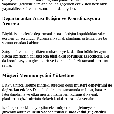
yapılması, gereksiz alımların önüne geçerken eksik stok nedeniyle
yaşanabilecek üretim aksamalarını da engeller.
Departmanlar Arası İletişim ve Koordinasyonu
Artırma
Büyük işletmelerde departmanlar arası iletişim kopuklukları sıkça
görülen bir sorundur. Kurumsal kaynak planlama sistemleri ise bu
sorunu ortadan kaldırır.
Satıştan üretime, lojistikten muhasebeye kadar tüm bölümler aynı
sistem üzerinden çalıştığı için
bilgi akışı sorunsuz gerçekleşir.
Bu
da koordinasyonu güçlendirir ve işlerin daha hızlı tamamlanmasını
sağlar.
Müşteri Memnuniyetini Yükseltme
ERP yalnızca işletme içindeki süreçleri değil
müşteri deneyimini de
doğrudan etkiler.
Daha hızlı üretim, zamanında teslimat, hatasız
faturalandırma ve etkin müşteri hizmetleri, kurumsal kaynak
planlaması çözümlerinin dolaylı katkıları arasında yer alır.
İş süreçlerindeki bu iyileştirmeler, müşterilerin işletmeye olan
güvenini artırır ve
uzun vadede müşteri sadakatini güçlendirir.