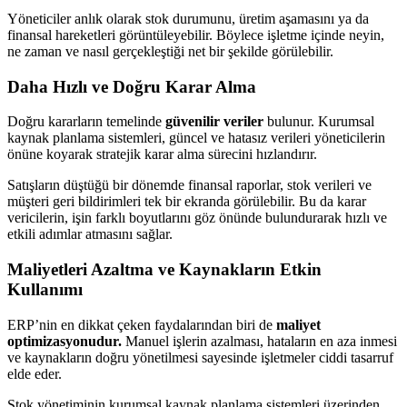
Yöneticiler anlık olarak stok durumunu, üretim aşamasını ya da
finansal hareketleri görüntüleyebilir. Böylece işletme içinde neyin,
ne zaman ve nasıl gerçekleştiği net bir şekilde görülebilir.
Daha Hızlı ve Doğru Karar Alma
Doğru kararların temelinde
güvenilir veriler
bulunur. Kurumsal
kaynak planlama sistemleri, güncel ve hatasız verileri yöneticilerin
önüne koyarak stratejik karar alma sürecini hızlandırır.
Satışların düştüğü bir dönemde finansal raporlar, stok verileri ve
müşteri geri bildirimleri tek bir ekranda görülebilir. Bu da karar
vericilerin, işin farklı boyutlarını göz önünde bulundurarak hızlı ve
etkili adımlar atmasını sağlar.
Maliyetleri Azaltma ve Kaynakların Etkin
Kullanımı
ERP’nin en dikkat çeken faydalarından biri de
maliyet
optimizasyonudur.
Manuel işlerin azalması, hataların en aza inmesi
ve kaynakların doğru yönetilmesi sayesinde işletmeler ciddi tasarruf
elde eder.
Stok yönetiminin kurumsal kaynak planlama sistemleri üzerinden