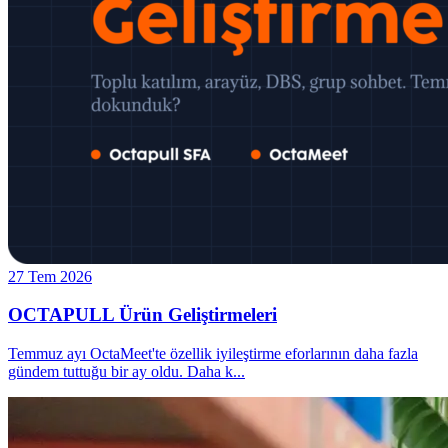
27 Tem 2026
OCTAPULL Ürün Geliştirmeleri
Temmuz ayı OctaMeet'te özellik iyileştirme eforlarının daha fazla
gündem tuttuğu bir ay oldu. Daha k
...