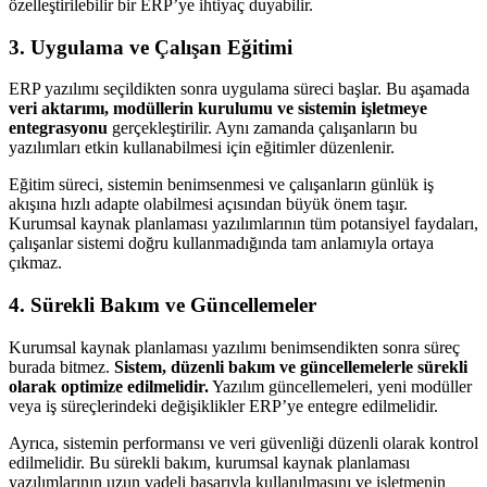
özelleştirilebilir bir ERP’ye ihtiyaç duyabilir.
3. Uygulama ve Çalışan Eğitimi
ERP yazılımı seçildikten sonra uygulama süreci başlar. Bu aşamada
veri aktarımı, modüllerin kurulumu ve sistemin işletmeye
entegrasyonu
gerçekleştirilir. Aynı zamanda çalışanların bu
yazılımları etkin kullanabilmesi için eğitimler düzenlenir.
Eğitim süreci, sistemin benimsenmesi ve çalışanların günlük iş
akışına hızlı adapte olabilmesi açısından büyük önem taşır.
Kurumsal kaynak planlaması yazılımlarının tüm potansiyel faydaları,
çalışanlar sistemi doğru kullanmadığında tam anlamıyla ortaya
çıkmaz.
4. Sürekli Bakım ve Güncellemeler
Kurumsal kaynak planlaması yazılımı benimsendikten sonra süreç
burada bitmez.
Sistem, düzenli bakım ve güncellemelerle sürekli
olarak optimize edilmelidir.
Yazılım güncellemeleri, yeni modüller
veya iş süreçlerindeki değişiklikler ERP’ye entegre edilmelidir.
Ayrıca, sistemin performansı ve veri güvenliği düzenli olarak kontrol
edilmelidir. Bu sürekli bakım, kurumsal kaynak planlaması
yazılımlarının uzun vadeli başarıyla kullanılmasını ve işletmenin