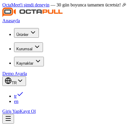
OctaMeet'i şimdi deneyin
— 30 gün boyunca tamamen ücretsiz! 🎉
Anasayfa
Ürünler
Kurumsal
Kaynaklar
Demo Ayarla
TR
tr
en
Giriş Yap
Kayıt Ol