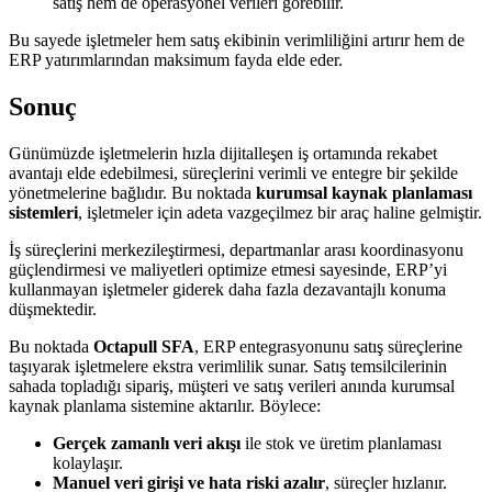
satış hem de operasyonel verileri görebilir.
Bu sayede işletmeler hem satış ekibinin verimliliğini artırır hem de
ERP yatırımlarından maksimum fayda elde eder.
Sonuç
Günümüzde işletmelerin hızla dijitalleşen iş ortamında rekabet
avantajı elde edebilmesi, süreçlerini verimli ve entegre bir şekilde
yönetmelerine bağlıdır. Bu noktada
kurumsal kaynak planlaması
sistemleri
, işletmeler için adeta vazgeçilmez bir araç haline gelmiştir.
İş süreçlerini merkezileştirmesi, departmanlar arası koordinasyonu
güçlendirmesi ve maliyetleri optimize etmesi sayesinde, ERP’yi
kullanmayan işletmeler giderek daha fazla dezavantajlı konuma
düşmektedir.
Bu noktada
Octapull SFA
, ERP entegrasyonunu satış süreçlerine
taşıyarak işletmelere ekstra verimlilik sunar. Satış temsilcilerinin
sahada topladığı sipariş, müşteri ve satış verileri anında kurumsal
kaynak planlama sistemine aktarılır. Böylece:
Gerçek zamanlı veri akışı
ile stok ve üretim planlaması
kolaylaşır.
Manuel veri girişi ve hata riski azalır
, süreçler hızlanır.