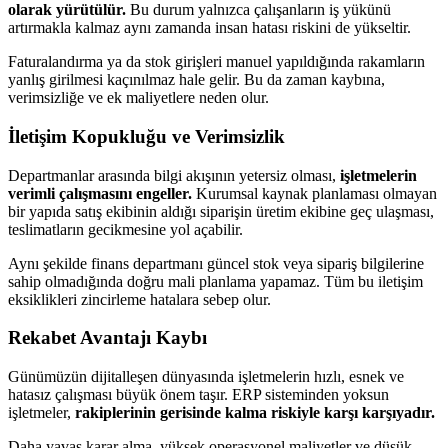
olarak yürütülür.
Bu durum yalnızca çalışanların iş yükünü
artırmakla kalmaz aynı zamanda insan hatası riskini de yükseltir.
Faturalandırma ya da stok girişleri manuel yapıldığında rakamların
yanlış girilmesi kaçınılmaz hale gelir. Bu da zaman kaybına,
verimsizliğe ve ek maliyetlere neden olur.
İletişim Kopukluğu ve Verimsizlik
Departmanlar arasında bilgi akışının yetersiz olması,
işletmelerin
verimli çalışmasını engeller.
Kurumsal kaynak planlaması olmayan
bir yapıda satış ekibinin aldığı siparişin üretim ekibine geç ulaşması,
teslimatların gecikmesine yol açabilir.
Aynı şekilde finans departmanı güncel stok veya sipariş bilgilerine
sahip olmadığında doğru mali planlama yapamaz. Tüm bu iletişim
eksiklikleri zincirleme hatalara sebep olur.
Rekabet Avantajı Kaybı
Günümüzün dijitalleşen dünyasında işletmelerin hızlı, esnek ve
hatasız çalışması büyük önem taşır. ERP sisteminden yoksun
işletmeler,
rakiplerinin gerisinde kalma riskiyle karşı karşıyadır.
Daha yavaş karar alma, yüksek operasyonel maliyetler ve düşük