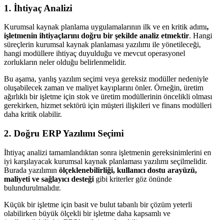
1. İhtiyaç Analizi
Kurumsal kaynak planlama uygulamalarının ilk ve en kritik adımı
,
işletmenin ihtiyaçlarını doğru bir şekilde analiz etmektir
. Hangi
süreçlerin kurumsal kaynak planlaması yazılımı ile yönetileceği,
hangi modüllere ihtiyaç duyulduğu ve mevcut operasyonel
zorlukların neler olduğu belirlenmelidir.
Bu aşama, yanlış yazılım seçimi veya gereksiz modüller nedeniyle
oluşabilecek zaman ve maliyet kayıplarını önler. Örneğin, üretim
ağırlıklı bir işletme için stok ve üretim modüllerinin öncelikli olması
gerekirken, hizmet sektörü için müşteri ilişkileri ve finans modülleri
daha kritik olabilir.
2. Doğru ERP Yazılımı Seçimi
İhtiyaç analizi tamamlandıktan sonra işletmenin gereksinimlerini en
iyi karşılayacak kurumsal kaynak planlaması yazılımı seçilmelidir.
Burada yazılımın
ölçeklenebilirliği, kullanıcı dostu arayüzü,
maliyeti ve sağlayıcı desteği
gibi kriterler göz önünde
bulundurulmalıdır.
Küçük bir işletme için basit ve bulut tabanlı bir çözüm yeterli
olabilirken büyük ölçekli bir işletme daha kapsamlı ve