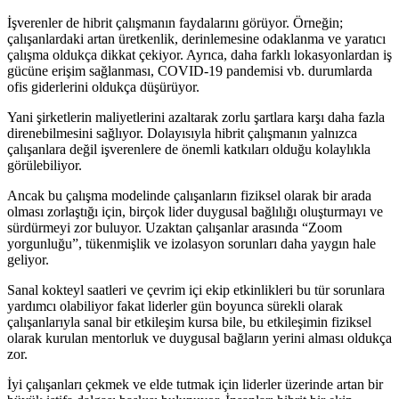
İşverenler de hibrit çalışmanın faydalarını görüyor. Örneğin;
çalışanlardaki artan üretkenlik, derinlemesine odaklanma ve yaratıcı
çalışma oldukça dikkat çekiyor. Ayrıca, daha farklı lokasyonlardan iş
gücüne erişim sağlanması, COVID-19 pandemisi vb. durumlarda
ofis giderlerini oldukça düşürüyor.
Yani şirketlerin maliyetlerini azaltarak zorlu şartlara karşı daha fazla
direnebilmesini sağlıyor. Dolayısıyla hibrit çalışmanın yalnızca
çalışanlara değil işverenlere de önemli katkıları olduğu kolaylıkla
görülebiliyor.
Ancak bu çalışma modelinde çalışanların fiziksel olarak bir arada
olması zorlaştığı için, birçok lider duygusal bağlılığı oluşturmayı ve
sürdürmeyi zor buluyor. Uzaktan çalışanlar arasında “Zoom
yorgunluğu”, tükenmişlik ve izolasyon sorunları daha yaygın hale
geliyor.
Sanal kokteyl saatleri ve çevrim içi ekip etkinlikleri bu tür sorunlara
yardımcı olabiliyor fakat liderler gün boyunca sürekli olarak
çalışanlarıyla sanal bir etkileşim kursa bile, bu etkileşimin fiziksel
olarak kurulan mentorluk ve duygusal bağların yerini alması oldukça
zor.
İyi çalışanları çekmek ve elde tutmak için liderler üzerinde artan bir