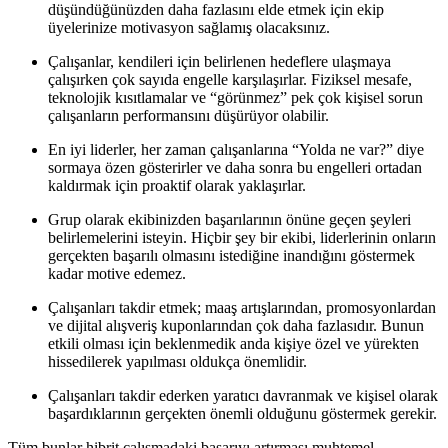
düşündüğünüzden daha fazlasını elde etmek için ekip
üyelerinize motivasyon sağlamış olacaksınız.
Çalışanlar, kendileri için belirlenen hedeflere ulaşmaya
çalışırken çok sayıda engelle karşılaşırlar. Fiziksel mesafe,
teknolojik kısıtlamalar ve “görünmez” pek çok kişisel sorun
çalışanların performansını düşürüyor olabilir.
En iyi liderler, her zaman çalışanlarına “Yolda ne var?” diye
sormaya özen gösterirler ve daha sonra bu engelleri ortadan
kaldırmak için proaktif olarak yaklaşırlar.
Grup olarak ekibinizden başarılarının önüne geçen şeyleri
belirlemelerini isteyin. Hiçbir şey bir ekibi, liderlerinin onların
gerçekten başarılı olmasını istediğine inandığını göstermek
kadar motive edemez.
Çalışanları takdir etmek; maaş artışlarından, promosyonlardan
ve dijital alışveriş kuponlarından çok daha fazlasıdır. Bunun
etkili olması için beklenmedik anda kişiye özel ve yürekten
hissedilerek yapılması oldukça önemlidir.
Çalışanları takdir ederken yaratıcı davranmak ve kişisel olarak
başardıklarının gerçekten önemli olduğunu göstermek gerekir.
Tüm bunlar hibrit çalışmadaki başarıyı artırması muhtemel,