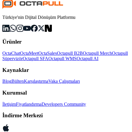
Türkiye'nin Dijital Dönüşüm Platformu
Ürünler
OctaChat
OctaMeet
OctaSales
Octapull B2B
Octapull Merch
Octapull
Süpervizör
Octapull SFA
Octapull WMS
Octapull AI
Kaynaklar
Blog
Bülten
Karşılaştırma
Vaka Çalışmaları
Kurumsal
İletişim
Fiyatlandırma
Developers Community
İndirme Merkezi