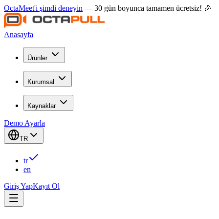
OctaMeet'i şimdi deneyin
— 30 gün boyunca tamamen ücretsiz! 🎉
Anasayfa
Ürünler
Kurumsal
Kaynaklar
Demo Ayarla
TR
tr
en
Giriş Yap
Kayıt Ol