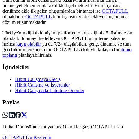
potansiyel etmenler olarak dikkat çekmektedir. Hibrit çalışma
denilince akla ilk gelen oluşumlardan bir tanesi ise
OCTAPULL
olmaktadır.
OCTAPULL
hibrit çalışmayı destekleyeci uçtan uca
çözümler sunmaktadır.
Türkiye'nin dijital dönüşüm platformu olarak dijital dönüşümde ön
planda bulunmayı hedefleyen OCTAPULL'un internet sitesine
hızlıca
kayıt olabilir
ya da 7/24 ulaşılabilen, genç, dinamik ve tüm
geri bildirimlere açık olan OCTAPULL ekibiyle kolayca bir
demo
toplantı
planlayabilirsiniz.
İçindekiler
Hibrit Çalışmaya Geçiş
Hibrit Çalışma ve İşverenler
Hibrit Çalışmada Liderlere Öneriler
Paylaş
Dijital Dönüşümde İhtiyacınız Olan Her Şey OCTAPULL'da
OCTAPULL'u Keşfedin