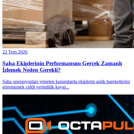
22 Tem 2026
Saha Ekiplerinin Performansını Gerçek Zamanlı
İzlemek Neden Gerekli?
Saha operasyonları yöneten kurumlarda ekiplerin anlık hareketlerini
görememek ciddi verimlilik kayıp
...