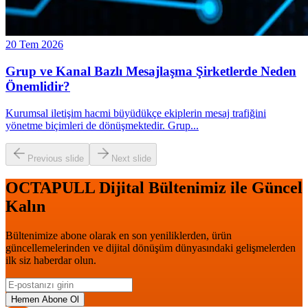
20 Tem 2026
Grup ve Kanal Bazlı Mesajlaşma Şirketlerde Neden
Önemlidir?
Kurumsal iletişim hacmi büyüdükçe ekiplerin mesaj trafiğini
yönetme biçimleri de dönüşmektedir. Grup
...
Previous slide
Next slide
OCTAPULL Dijital Bültenimiz ile Güncel
Kalın
Bültenimize abone olarak en son yeniliklerden, ürün
güncellemelerinden ve dijital dönüşüm dünyasındaki gelişmelerden
ilk siz haberdar olun.
Hemen Abone Ol