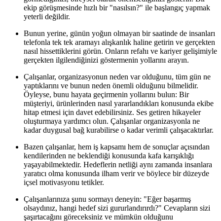
ekip görüşmesinde hızlı bir "nasılsın?" ile başlangıç yapmak
yeterli değildir.
Bunun yerine, günün yoğun olmayan bir saatinde de insanları
telefonla tek tek aramayı alışkanlık haline getirin ve gerçekten
nasıl hissettiklerini görün. Onların refahı ve kariyer gelişimiyle
gerçekten ilgilendiğinizi göstermenin yollarını arayın.
Çalışanlar, organizasyonun neden var olduğunu, tüm gün ne
yaptıklarını ve bunun neden önemli olduğunu bilmelidir.
Öyleyse, bunu hayata geçirmenin yollarını bulun: Bir
müşteriyi, ürünlerinden nasıl yararlandıkları konusunda ekibe
hitap etmesi için davet edebilirsiniz. Ses getiren hikayeler
oluşturmaya yardımcı olun. Çalışanlar organizasyonla ne
kadar duygusal bağ kurabilirse o kadar verimli çalışacaktırlar.
Bazen çalışanlar, hem iş kapsamı hem de sonuçlar açısından
kendilerinden ne beklendiği konusunda kafa karışıklığı
yaşayabilmektedir. Hedeflerin netliği aynı zamanda insanlara
yaratıcı olma konusunda ilham verir ve böylece bir düzeyde
içsel motivasyonu tetikler.
Çalışanlarınıza şunu sormayı deneyin: "Eğer başarmış
olsaydınız, hangi hedef sizi gururlandırırdı?" Cevapların sizi
şaşırtacağını göreceksiniz ve mümkün olduğunu