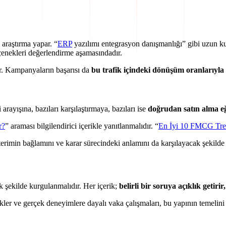
 araştırma yapar. “
ERP
yazılımı entegrasyon danışmanlığı” gibi uzun ku
çenekleri değerlendirme aşamasındadır.
rir. Kampanyaların başarısı da
bu trafik içindeki dönüşüm oranlarıyla 
 arayışına, bazıları karşılaştırmaya, bazıları ise
doğrudan satın alma eği
r?
” araması bilgilendirici içerikle yanıtlanmalıdır. “
En İyi 10 FMCG Tre
u terimin bağlamını ve karar sürecindeki anlamını da karşılayacak şekilde
ek şekilde kurgulanmalıdır. Her içerik;
belirli bir soruya açıklık getiri
rikler ve gerçek deneyimlere dayalı vaka çalışmaları, bu yapının temelini 