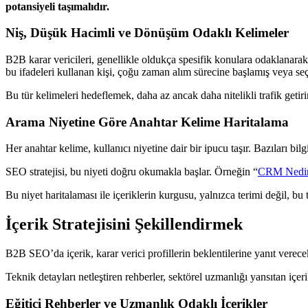
potansiyeli taşımalıdır.
Niş, Düşük Hacimli ve Dönüşüm Odaklı Kelimeler
B2B karar vericileri, genellikle oldukça spesifik konulara odaklanarak
bu ifadeleri kullanan kişi, çoğu zaman alım sürecine başlamış veya se
Bu tür kelimeleri hedeflemek, daha az ancak daha nitelikli trafik geti
Arama Niyetine Göre Anahtar Kelime Haritalama
Her anahtar kelime, kullanıcı niyetine dair bir ipucu taşır. Bazıları bilgi
SEO stratejisi, bu niyeti doğru okumakla başlar. Örneğin “
CRM Nedi
Bu niyet haritalaması ile içeriklerin kurgusu, yalnızca terimi değil, b
İçerik Stratejisini Şekillendirmek
B2B SEO’da içerik, karar verici profillerin beklentilerine yanıt verec
Teknik detayları netleştiren rehberler, sektörel uzmanlığı yansıtan içe
Eğitici Rehberler ve Uzmanlık Odaklı İçerikler