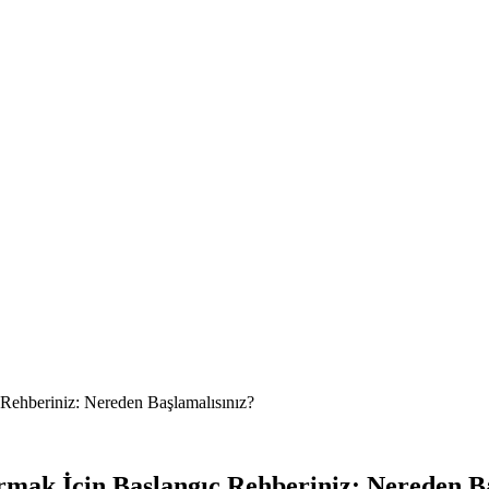
Rehberiniz: Nereden Başlamalısınız?
mak İçin Başlangıç Rehberiniz: Nereden Ba