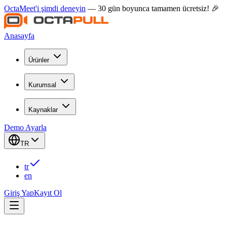
OctaMeet'i şimdi deneyin
— 30 gün boyunca tamamen ücretsiz! 🎉
Anasayfa
Ürünler
Kurumsal
Kaynaklar
Demo Ayarla
TR
tr
en
Giriş Yap
Kayıt Ol