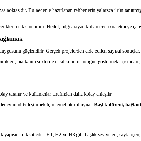
emas noktasıdır. Bu nedenle hazırlanan rehberlerin yalnızca ürün tanıtımı
lerin etkisini artırır. Hedef, bilgi arayan kullanıcıyı ikna etmeye çal
 Sağlamak
uygusunu güçlendirir. Gerçek projelerden elde edilen sayısal sonuçlar, 
birlikleri, markanın sektörde nasıl konumlandığını göstermek açısından g
ay taranır ve kullanıcılar tarafından daha kolay anlaşılır.
neyimini iyileştirmek için temel bir rol oynar.
Başlık düzeni, bağlantı
 yapısına dikkat eder. H1, H2 ve H3 gibi başlık seviyeleri, sayfa içeri