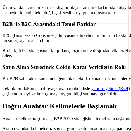
Ürün ya da hizmetin karmaşıklığı arttıkça arama motorlarında kolay bulu
ise hedef kitlenin tekil değil, çok sesli bir yapıdan oluşmasıdır.
B2B ile B2C Arasındaki Temel Farklar
B2C (Business to Consumer) dünyasında tüketicinin bir ürün hakkında
bu süreç, aylarca sürebilir.
Bu fark, SEO stratejisinin kurgulanış biçimini de doğrudan etkiler. He
eder.
Satın Alma Sürecinde Çoklu Karar Vericilerin Rolü
Bir B2B satın alma sürecinde genellikle teknik uzmanlar, yöneticiler v
Teknik bir dokümana ihtiyaç duyan mühendisle
yatırım getirisi (ROI)
çeşitlendirmeyi ve her aşamaya uygun bilgi sunmayı gerektirir.
Doğru Anahtar Kelimelerle Başlamak
Anahtar kelime araştırması, B2B SEO stratejisinin temel yapı taşları
Arama yapılan kelimeler az sayıda görünse de bu aramaları yapan kişil