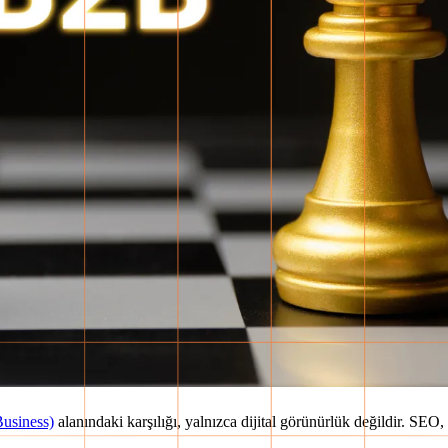
usiness)
alanındaki karşılığı, yalnızca dijital görünürlük değildir. SE